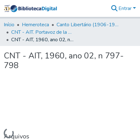
Entrar
Comunidades
&
Início
Hemeroteca
Canto Libertário (1906-1995)
Coleções
CNT - AIT. Portavoz de la C.N.T de España en el Exilio
Tudo na
CNT - AIT, 1960, ano 02, n 797-798
Biblioteca
Digital
CNT - AIT, 1960, ano 02, n 797-
Estatísticas
798
Carregando...
Arquivos