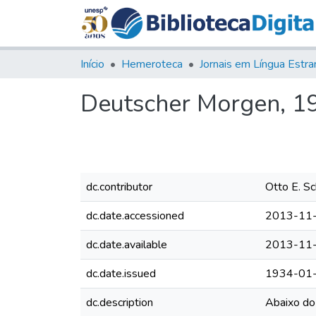
Início
Hemeroteca
Deutscher Morgen, 193
dc.contributor
Otto E. Sc
dc.date.accessioned
2013-11-
dc.date.available
2013-11-
dc.date.issued
1934-01
dc.description
Abaixo do 