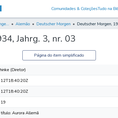
Comunidades & Coleções
Tudo na Bib
Jornais em Língua Estrangeira
Alemão
Deutscher Morgen
4, Jahrg. 3, nr. 03
Página do item simplificado
hinke (Diretor)
12T18:40:20Z
12T18:40:20Z
-19
título: Aurora Allemã