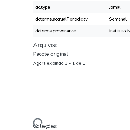
dc.type
Jornal
dcterms.accrualPeriodicity
Semanal
dcterms.provenance
Instituto 
Arquivos
Pacote original
Agora exibindo
1 - 1 de 1
Carregando...
Coleções