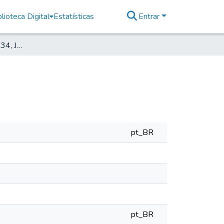
lioteca Digital
Estatísticas
Entrar
Deutscher Morgen, 1934, Jahrg. 3, nr. 03
pt_BR
pt_BR