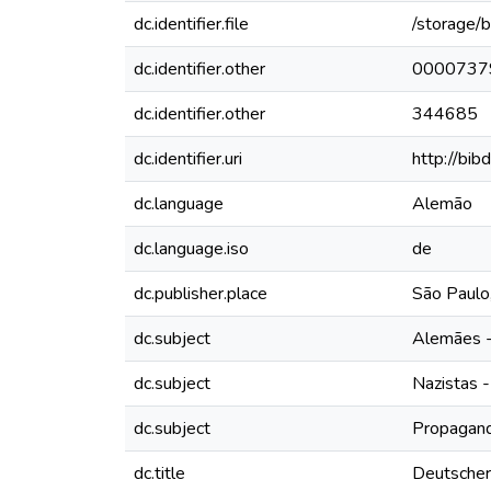
dc.identifier.file
/storage/
dc.identifier.other
0000737
dc.identifier.other
344685
dc.identifier.uri
http://bib
dc.language
Alemão
dc.language.iso
de
dc.publisher.place
São Paulo,
dc.subject
Alemães - 
dc.subject
Nazistas -
dc.subject
Propagand
dc.title
Deutscher 