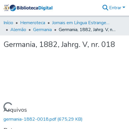
Entrar
Comunidades
&
Início
Hemeroteca
Jornais em Língua Estrangeira
Coleções
Alemão
Germania
Germania, 1882, Jahrg. V, nr. 018
Tudo na
Biblioteca
Germania, 1882, Jahrg. V, nr. 018
Digital
Estatísticas
Carregando...
Arquivos
germania-1882-0018.pdf
(675,29 KB)