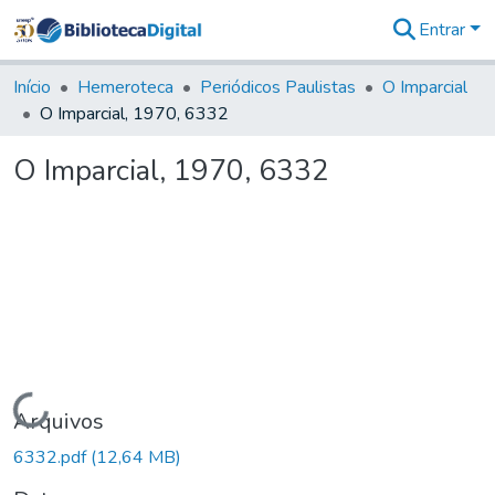
Entrar
Comunidades
&
Início
Hemeroteca
Periódicos Paulistas
O Imparcial
Coleções
O Imparcial, 1970, 6332
Tudo na
Biblioteca
O Imparcial, 1970, 6332
Digital
Estatísticas
Carregando...
Arquivos
6332.pdf
(12,64 MB)