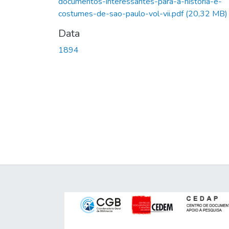
documentos-interessantes-para-a-historia-e-
costumes-de-sao-paulo-vol-vii.pdf
(20,32 MB)
Data
1894