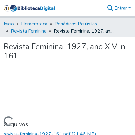
Entrar
Comunidades
&
Início
Hemeroteca
Periódicos Paulistas
Coleções
Revista Feminina
Revista Feminina, 1927, ano XIV, n 161
Tudo na
Biblioteca
Revista Feminina, 1927, ano XIV, n
Digital
161
Estatísticas
Carregando...
Arquivos
revista-feminina-1927-161.pdf
(21,46 MB)