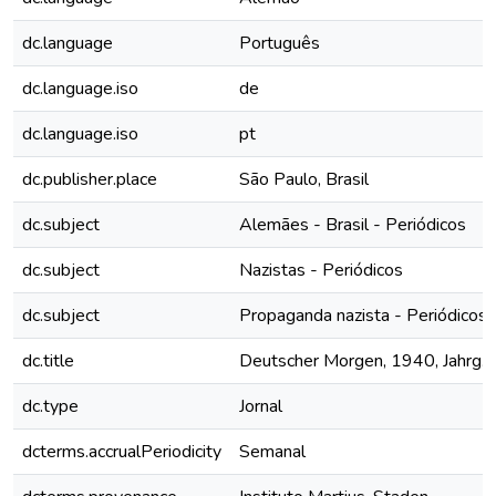
dc.language
Português
dc.language.iso
de
dc.language.iso
pt
dc.publisher.place
São Paulo, Brasil
dc.subject
Alemães - Brasil - Periódicos
dc.subject
Nazistas - Periódicos
dc.subject
Propaganda nazista - Periódicos
dc.title
Deutscher Morgen, 1940, Jahrg. 9
dc.type
Jornal
dcterms.accrualPeriodicity
Semanal