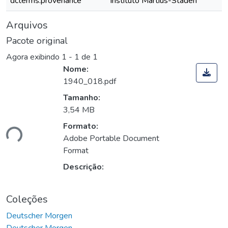
dcterms.provenance
Instituto Martius-Staden
Arquivos
Pacote original
Agora exibindo
1 - 1 de 1
Nome:
1940_018.pdf
Tamanho:
3,54 MB
Formato:
ndo...
Adobe Portable Document
Format
Descrição:
Coleções
Deutscher Morgen