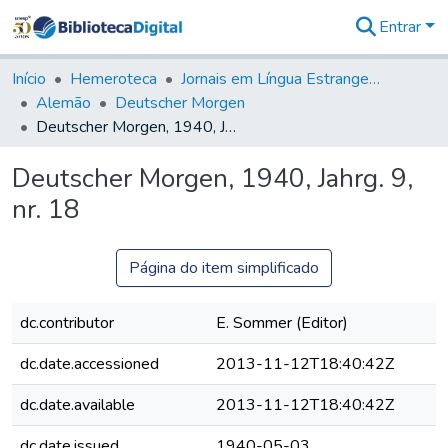
Entrar
Comunidades
&
Início
Hemeroteca
Jornais em Língua Estrangeira
Coleções
Alemão
Deutscher Morgen
Tudo na
Deutscher Morgen, 1940, Jahrg. 9, nr. 18
Biblioteca
Digital
Deutscher Morgen, 1940, Jahrg. 9,
Estatísticas
nr. 18
Página do item simplificado
dc.contributor
E. Sommer (Editor)
dc.date.accessioned
2013-11-12T18:40:42Z
dc.date.available
2013-11-12T18:40:42Z
dc.date.issued
1940-05-03