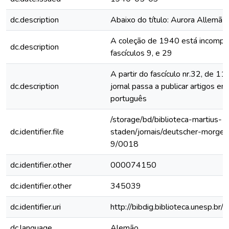
dc.description
Abaixo do título: Aurora Allemã
A coleção de 1940 está incomple
dc.description
fascículos 9, e 29
A partir do fascículo nr.32, de 1
dc.description
jornal passa a publicar artigos e
português
/storage/bd/biblioteca-martius-
dc.identifier.file
staden/jornais/deutscher-morge
9/0018
dc.identifier.other
000074150
dc.identifier.other
345039
dc.identifier.uri
http://bibdig.biblioteca.unesp.b
dc.language
Alemão