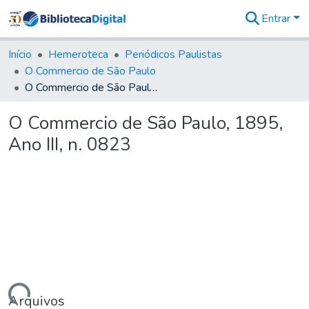
Entrar
Comunidades
&
Início
Hemeroteca
Periódicos Paulistas
Coleções
O Commercio de São Paulo
Tudo na
O Commercio de São Paulo, 1895, Ano III, n. 0823
Biblioteca
Digital
O Commercio de São Paulo, 1895,
Estatísticas
Ano III, n. 0823
Arquivos