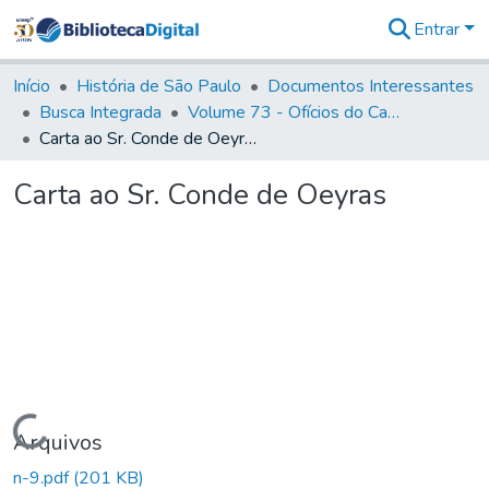
Entrar
Comunidades
&
Início
História de São Paulo
Documentos Interessantes
Coleções
Busca Integrada
Volume 73 - Ofícios do Capitão General D. Luis Antonio de Souza Botelho Mourão (Morgado de Matheus): 1765-1766
Tudo na
Carta ao Sr. Conde de Oeyras
Biblioteca
Digital
Carta ao Sr. Conde de Oeyras
Estatísticas
Carregando...
Arquivos
n-9.pdf
(201 KB)