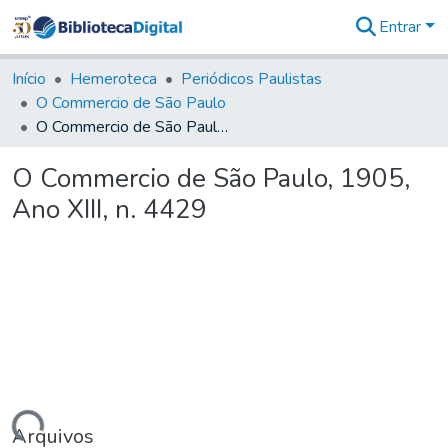
Entrar
Comunidades
&
Início
Hemeroteca
Periódicos Paulistas
Coleções
O Commercio de São Paulo
Tudo na
O Commercio de São Paulo, 1905, Ano XIII, n. 4429
Biblioteca
Digital
O Commercio de São Paulo, 1905,
Estatísticas
Ano XIII, n. 4429
Arquivos