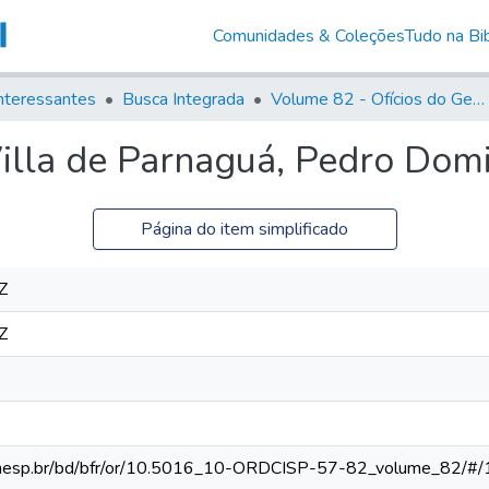
Comunidades & Coleções
Tudo na Bib
nteressantes
Busca Integrada
Volume 82 - Ofícios do General Martim Lopes Lobo de Saldanha (Governador da Capitania): 1779- 1780
 Villa de Parnaguá, Pedro Do
Página do item simplificado
Z
Z
ca.unesp.br/bd/bfr/or/10.5016_10-ORDCISP-57-82_volume_82/#/