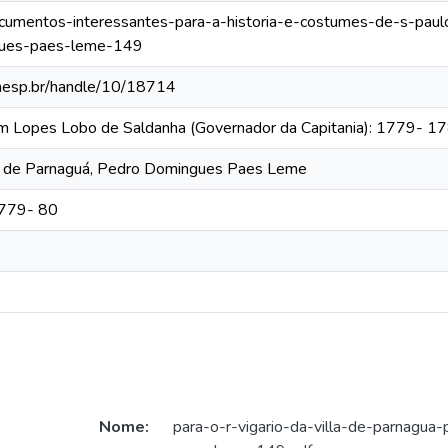
documentos-interessantes-para-a-historia-e-costumes-de-s-paulo
gues-paes-leme-149
.unesp.br/handle/10/18714
im Lopes Lobo de Saldanha (Governador da Capitania): 1779- 1
lla de Parnaguá, Pedro Domingues Paes Leme
1779- 80
Nome:
para-o-r-vigario-da-villa-de-parnagua