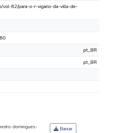
/vol-82/para-o-r-vigario-da-villa-de-
780
pt_BR
pt_BR
-pedro-domingues-
Baixar