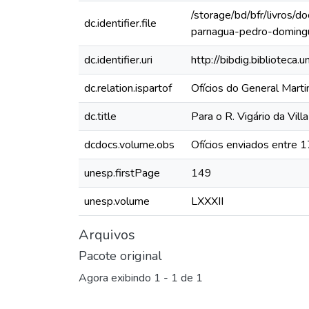
/storage/bd/bfr/livros/
dc.identifier.file
parnagua-pedro-domin
dc.identifier.uri
http://bibdig.biblioteca
dc.relation.ispartof
Ofícios do General Mart
dc.title
Para o R. Vigário da Vi
dcdocs.volume.obs
Ofícios enviados entre 
unesp.firstPage
149
unesp.volume
LXXXII
Arquivos
Pacote original
Agora exibindo
1 - 1 de 1