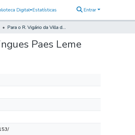
lioteca Digital
Estatísticas
Entrar
Para o R. Vigário da Villa de Parnaguá, Pedro Domingues Paes Leme
mingues Paes Leme
153/