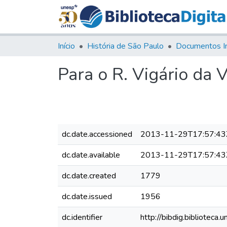
Início
História de São Paulo
Documentos I
Para o R. Vigário da
dc.date.accessioned
2013-11-29T17:57:43
dc.date.available
2013-11-29T17:57:43
dc.date.created
1779
dc.date.issued
1956
dc.identifier
http://bibdig.bibliote