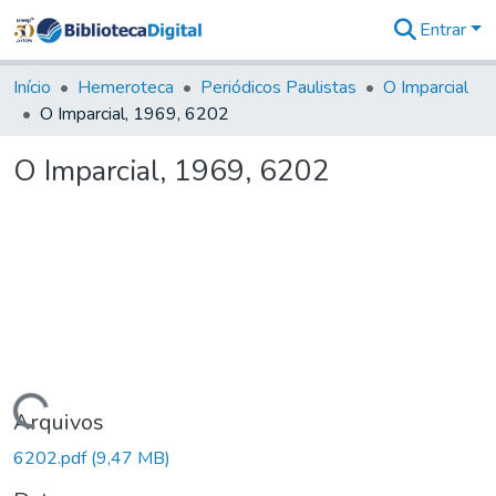
Entrar
Comunidades
&
Início
Hemeroteca
Periódicos Paulistas
O Imparcial
Coleções
O Imparcial, 1969, 6202
Tudo na
Biblioteca
O Imparcial, 1969, 6202
Digital
Estatísticas
Carregando...
Arquivos
6202.pdf
(9,47 MB)