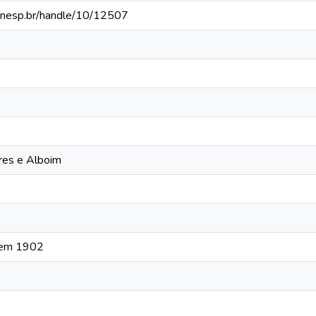
a.unesp.br/handle/10/12507
res e Alboim
a em 1902