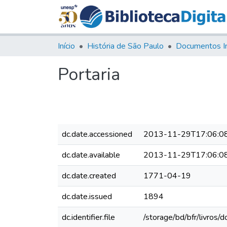
Início
História de São Paulo
Documentos I
Portaria
dc.date.accessioned
2013-11-29T17:06:0
dc.date.available
2013-11-29T17:06:0
dc.date.created
1771-04-19
dc.date.issued
1894
dc.identifier.file
/storage/bd/bfr/livros