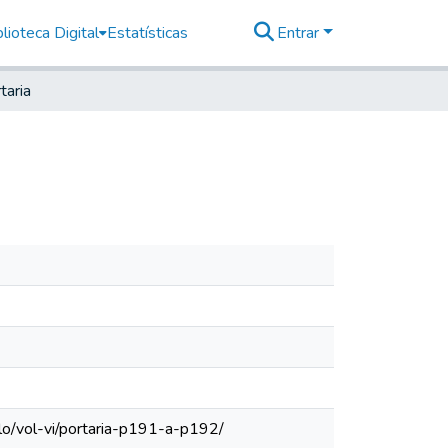
lioteca Digital
Estatísticas
Entrar
taria
lo/vol-vi/portaria-p191-a-p192/