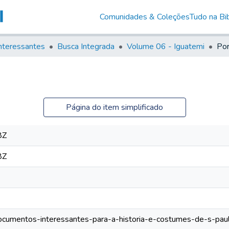
Comunidades & Coleções
Tudo na Bib
nteressantes
Busca Integrada
Volume 06 - Iguatemi
Por
Página do item simplificado
8Z
8Z
/documentos-interessantes-para-a-historia-e-costumes-de-s-pau