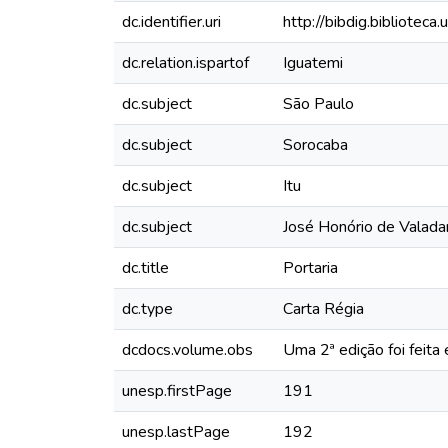
dc.identifier.uri
http://bibdig.bibliotec
dc.relation.ispartof
Iguatemi
dc.subject
São Paulo
dc.subject
Sorocaba
dc.subject
Itu
dc.subject
José Honório de Valada
dc.title
Portaria
dc.type
Carta Régia
dcdocs.volume.obs
Uma 2ª edição foi feit
unesp.firstPage
191
unesp.lastPage
192