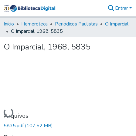
Entrar
Comunidades
&
Início
Hemeroteca
Periódicos Paulistas
O Imparcial
Coleções
O Imparcial, 1968, 5835
Tudo na
Biblioteca
O Imparcial, 1968, 5835
Digital
Estatísticas
Carregando...
Arquivos
5835.pdf
(107,52 MB)