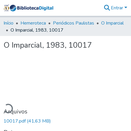
Entrar
Comunidades
&
Início
Hemeroteca
Periódicos Paulistas
O Imparcial
Coleções
O Imparcial, 1983, 10017
Tudo na
Biblioteca
O Imparcial, 1983, 10017
Digital
Estatísticas
gando...
Arquivos
10017.pdf
(41,63 MB)