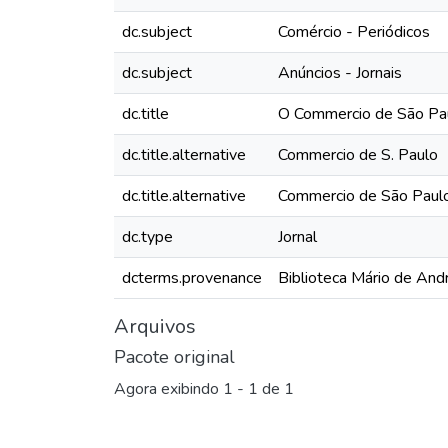
dc.subject
Comércio - Periódicos
dc.subject
Anúncios - Jornais
dc.title
O Commercio de São Pau
dc.title.alternative
Commercio de S. Paulo
dc.title.alternative
Commercio de São Paul
dc.type
Jornal
dcterms.provenance
Biblioteca Mário de And
Arquivos
Pacote original
Agora exibindo
1 - 1 de 1