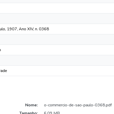
lo, 1907, Ano XIV, n. 0368
o
rade
Nome:
o-commercio-de-sao-paulo-0368.pdf
Tamanho:
6,09 MB