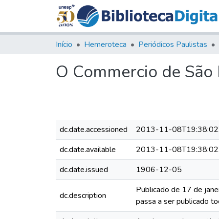
Início
Hemeroteca
Periódicos Paulistas
O Commercio de São P
dc.date.accessioned
2013-11-08T19:38:02
dc.date.available
2013-11-08T19:38:02
dc.date.issued
1906-12-05
Publicado de 17 de jane
dc.description
passa a ser publicado to