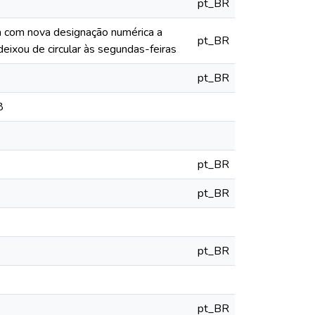
pt_BR
ia com nova designação numérica a
pt_BR
deixou de circular às segundas-feiras
pt_BR
8
pt_BR
pt_BR
pt_BR
pt_BR