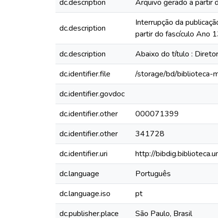
dc.description
Arquivo gerado a partir 
Interrupção da publicaçã
dc.description
partir do fascículo Ano 
dc.description
Abaixo do título : Direto
dc.identifier.file
/storage/bd/biblioteca
dc.identifier.govdoc
dc.identifier.other
000071399
dc.identifier.other
341728
dc.identifier.uri
http://bibdig.biblioteca
dc.language
Português
dc.language.iso
pt
dc.publisher.place
São Paulo, Brasil