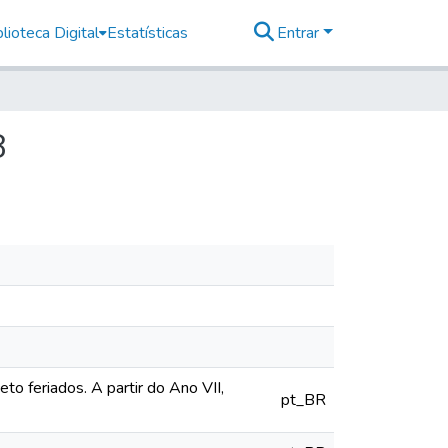
lioteca Digital
Estatísticas
Entrar
8
o feriados. A partir do Ano VII,
pt_BR