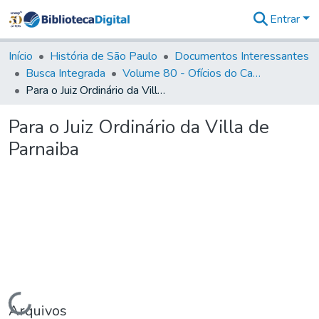
Entrar
Comunidades
&
Início
História de São Paulo
Documentos Interessantes
Coleções
Busca Integrada
Volume 80 - Ofícios do Capitão General Martim Lopes Lobo de Saldanha (1777-1780)
Tudo na
Para o Juiz Ordinário da Villa de Parnaiba
Biblioteca
Digital
Para o Juiz Ordinário da Villa de
Estatísticas
Parnaiba
Carregando...
Arquivos