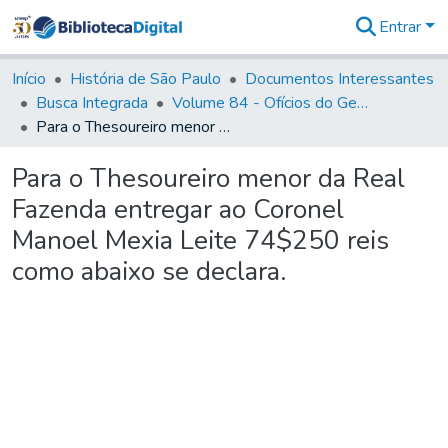
Entrar
Comunidades
&
Início
História de São Paulo
Documentos Interessantes
Coleções
Busca Integrada
Volume 84 - Ofícios do General Martins Lopes de Saldanha (Governador da Capitania): 1782- 1786
Tudo na
Para o Thesoureiro menor da Real Fazenda entregar ao Coronel Manoel Mexia Leite 74$250 reis como abaixo se declara.
Biblioteca
Digital
Para o Thesoureiro menor da Real
Estatísticas
Fazenda entregar ao Coronel
Manoel Mexia Leite 74$250 reis
como abaixo se declara.