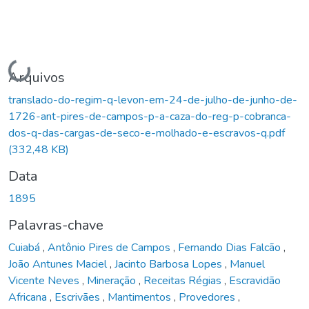
Carregando...
Arquivos
translado-do-regim-q-levon-em-24-de-julho-de-junho-de-
1726-ant-pires-de-campos-p-a-caza-do-reg-p-cobranca-
dos-q-das-cargas-de-seco-e-molhado-e-escravos-q.pdf
(332,48 KB)
Data
1895
Palavras-chave
Cuiabá
,
Antônio Pires de Campos
,
Fernando Dias Falcão
,
João Antunes Maciel
,
Jacinto Barbosa Lopes
,
Manuel
Vicente Neves
,
Mineração
,
Receitas Régias
,
Escravidão
Africana
,
Escrivães
,
Mantimentos
,
Provedores
,