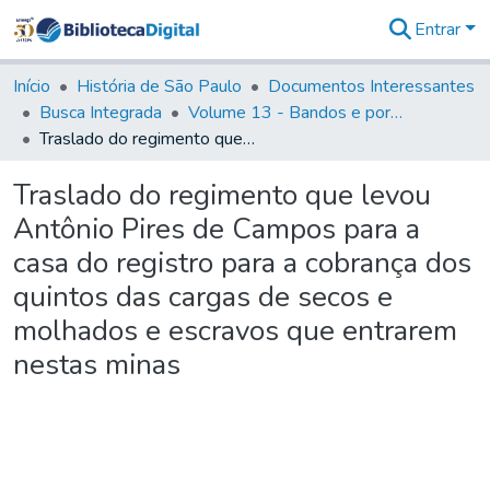
Entrar
Comunidades
&
Início
História de São Paulo
Documentos Interessantes
Coleções
Busca Integrada
Volume 13 - Bandos e portarias de Rodrigo Cesar de Menezes
Tudo na
Traslado do regimento que levou Antônio Pires de Campos para a casa do registro para a cobrança dos quintos das cargas de secos e molhados e escravos que entrarem nestas minas
Biblioteca
Digital
Traslado do regimento que levou
Estatísticas
Antônio Pires de Campos para a
casa do registro para a cobrança dos
quintos das cargas de secos e
molhados e escravos que entrarem
nestas minas