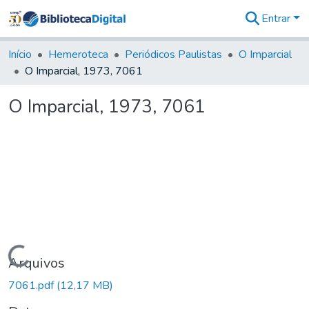
Entrar
Comunidades
&
Início
Hemeroteca
Periódicos Paulistas
O Imparcial
Coleções
O Imparcial, 1973, 7061
Tudo na
Biblioteca
O Imparcial, 1973, 7061
Digital
Estatísticas
Carregando...
Arquivos
7061.pdf
(12,17 MB)