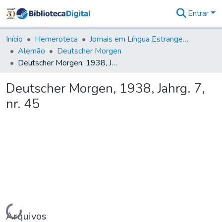
Entrar
Comunidades
&
Início
Hemeroteca
Jornais em Língua Estrangeira
Coleções
Alemão
Deutscher Morgen
Tudo na
Deutscher Morgen, 1938, Jahrg. 7, nr. 45
Biblioteca
Digital
Deutscher Morgen, 1938, Jahrg. 7,
Estatísticas
nr. 45
Carregando...
Arquivos