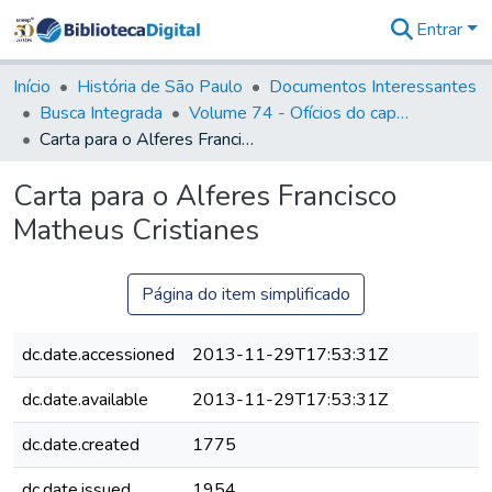
Entrar
Comunidades
&
Início
História de São Paulo
Documentos Interessantes
Coleções
Busca Integrada
Volume 74 - Ofícios do capitão General Martim Lopes Lobo de Saldanha às Câmaras e Comandantes da Capitania (1775)
Tudo na
Carta para o Alferes Francisco Matheus Cristianes
Biblioteca
Digital
Carta para o Alferes Francisco
Estatísticas
Matheus Cristianes
Página do item simplificado
dc.date.accessioned
2013-11-29T17:53:31Z
dc.date.available
2013-11-29T17:53:31Z
dc.date.created
1775
dc.date.issued
1954