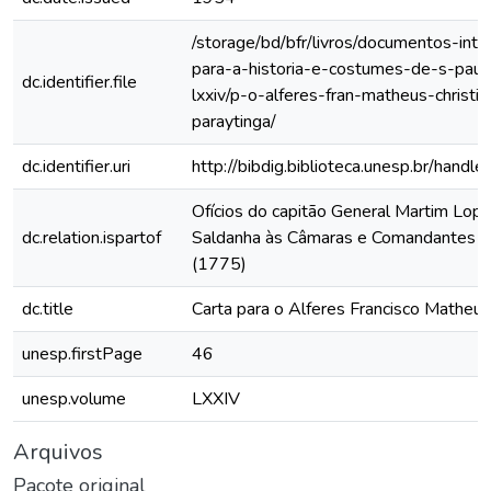
/storage/bd/bfr/livros/documentos-int
para-a-historia-e-costumes-de-s-paul
dc.identifier.file
lxxiv/p-o-alferes-fran-matheus-christ
paraytinga/
dc.identifier.uri
http://bibdig.biblioteca.unesp.br/hand
Ofícios do capitão General Martim Lop
dc.relation.ispartof
Saldanha às Câmaras e Comandantes da
(1775)
dc.title
Carta para o Alferes Francisco Matheus
unesp.firstPage
46
unesp.volume
LXXIV
Arquivos
Pacote original