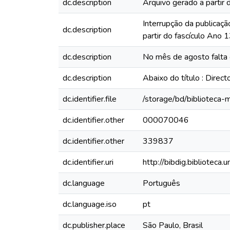
dc.description
Arquivo gerado a partir 
Interrupção da publicaçã
dc.description
partir do fascículo Ano
dc.description
No mês de agosto falta 
dc.description
Abaixo do título : Direc
dc.identifier.file
/storage/bd/biblioteca
dc.identifier.other
000070046
dc.identifier.other
339837
dc.identifier.uri
http://bibdig.biblioteca
dc.language
Português
dc.language.iso
pt
dc.publisher.place
São Paulo, Brasil