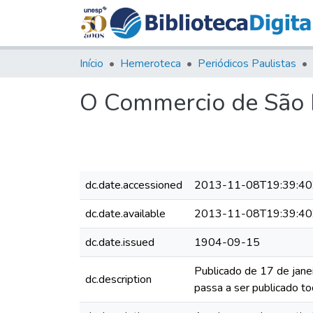
Início
Hemeroteca
Periódicos Paulistas
O Commercio de São P
dc.date.accessioned
2013-11-08T19:39:40
dc.date.available
2013-11-08T19:39:40
dc.date.issued
1904-09-15
Publicado de 17 de jane
dc.description
passa a ser publicado to