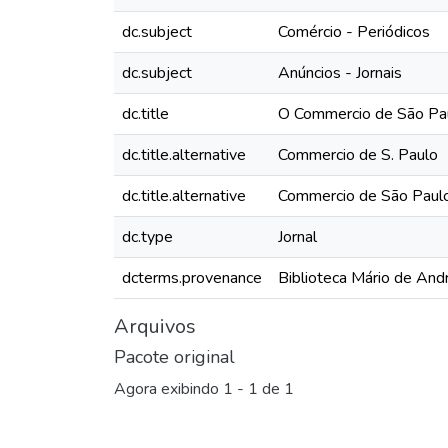
dc.subject
Comércio - Periódicos
dc.subject
Anúncios - Jornais
dc.title
O Commercio de São Pau
dc.title.alternative
Commercio de S. Paulo
dc.title.alternative
Commercio de São Paul
dc.type
Jornal
dcterms.provenance
Biblioteca Mário de And
Arquivos
Pacote original
Agora exibindo
1 - 1 de 1