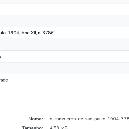
lo, 1904, Ano XII, n. 3786
o
rade
Nome:
o-commercio-de-sao-paulo-1904-378
Tamanho:
4,53 MB