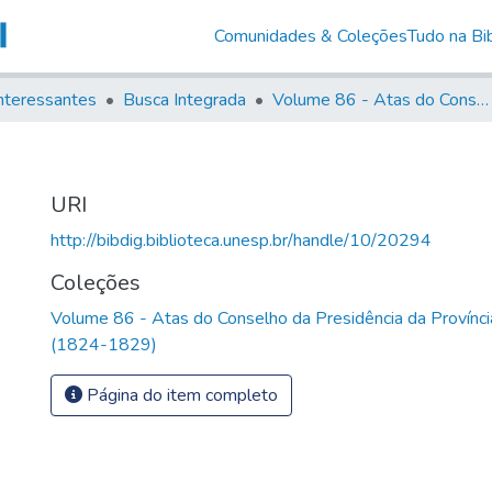
Comunidades & Coleções
Tudo na Bib
nteressantes
Busca Integrada
Volume 86 - Atas do Conselho da Presidência da Província de São Paulo (1824-1829)
URI
http://bibdig.biblioteca.unesp.br/handle/10/20294
Coleções
Volume 86 - Atas do Conselho da Presidência da Provínc
(1824-1829)
Página do item completo