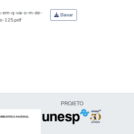
ha-em-q-vai-o-m-de-
Baixar
ao-125.pdf
PROJETO