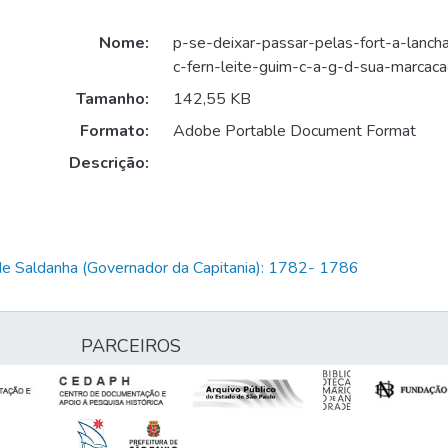
Nome:
p-se-deixar-passar-pelas-fort-a-lanc
c-fern-leite-guim-c-a-g-d-sua-marcac
Tamanho:
142,55 KB
Formato:
Adobe Portable Document Format
Descrição:
de Saldanha (Governador da Capitania): 1782- 1786
PARCEIROS