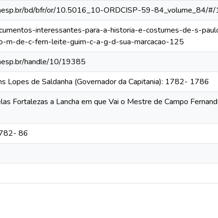
ca.unesp.br/bd/bfr/or/10.5016_10-ORDCISP-59-84_volume_84/#/
documentos-interessantes-para-a-historia-e-costumes-de-s-paul
-o-m-de-c-fern-leite-guim-c-a-g-d-sua-marcacao-125
.unesp.br/handle/10/19385
ins Lopes de Saldanha (Governador da Capitania): 1782- 1786
elas Fortalezas a Lancha em que Vai o Mestre de Campo Fernand
1782- 86