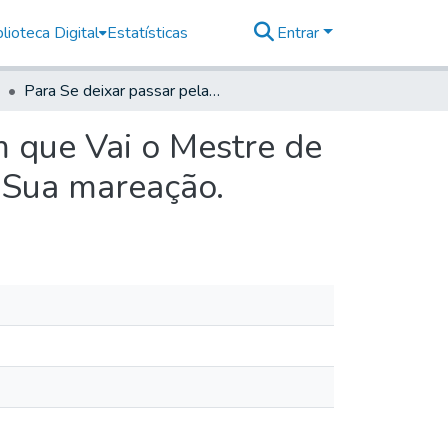
lioteca Digital
Estatísticas
Entrar
Para Se deixar passar pelas Fortalezas a Lancha em que Vai o Mestre de Campo Fernando Leite Guimarães; Com a gente da Sua mareação.
m que Vai o Mestre de
 Sua mareação.