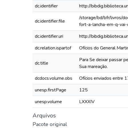
dc.identifier
http://bibdig.bibliote
/storage/bd/bfr/livros/
dc.identifier.file
fort-a-lancha-em-q-vai
dc.identifier.uri
http://bibdig.biblioteca
dc.relation.ispartof
Ofícios do General Mart
Para Se deixar passar p
dc.title
Sua mareação.
dcdocs.volume.obs
Ofícios enviados entre 
unesp.firstPage
125
unesp.volume
LXXXIV
Arquivos
Pacote original