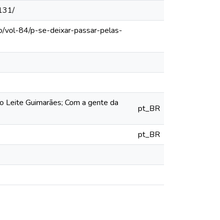
131/
o/vol-84/p-se-deixar-passar-pelas-
o Leite Guimarães; Com a gente da
pt_BR
pt_BR