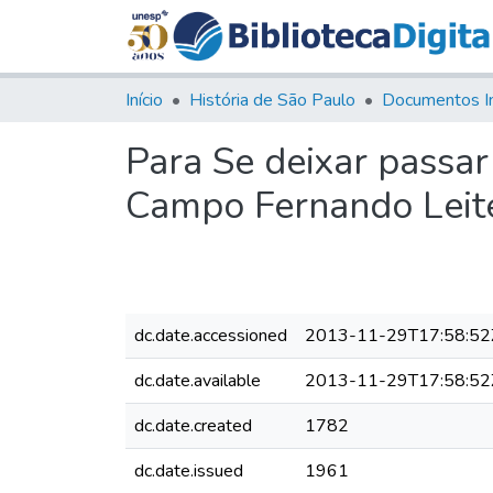
Início
História de São Paulo
Documentos I
Para Se deixar passar
Campo Fernando Leit
dc.date.accessioned
2013-11-29T17:58:52
dc.date.available
2013-11-29T17:58:52
dc.date.created
1782
dc.date.issued
1961