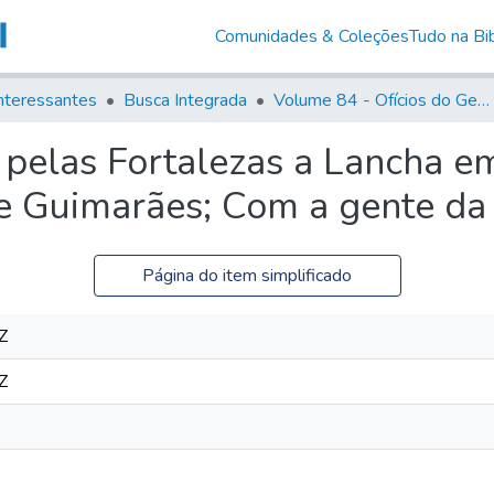
Comunidades & Coleções
Tudo na Bib
nteressantes
Busca Integrada
Volume 84 - Ofícios do General Martins Lopes de Saldanha (Governador da Capitania): 1782- 1786
 pelas Fortalezas a Lancha e
e Guimarães; Com a gente da
Página do item simplificado
Z
Z