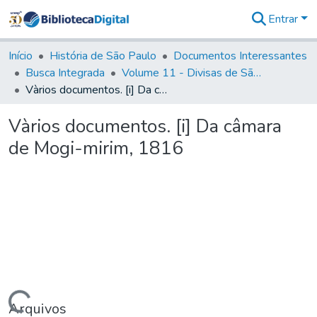
Entrar
Comunidades
&
Início
História de São Paulo
Documentos Interessantes
Coleções
Busca Integrada
Volume 11 - Divisas de São Paulo e Minas Gerais
Tudo na
Vàrios documentos. [i] Da câmara de Mogi-mirim, 1816
Biblioteca
Digital
Vàrios documentos. [i] Da câmara
Estatísticas
de Mogi-mirim, 1816
Arquivos