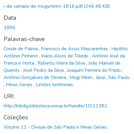
Carregando...
i-da-camara-de-mogymirim-1816.pdf
(246,48 KB)
Data
1896
Palavras-chave
Conde de Palma
,
Francisco de Assis Mascarenhas
,
Hipólito
Antônio Pinheiro
,
Inácio Alves de Toledo
,
Antônio José da
Franca e Horta
,
Roberto Vieira da Silva
,
João Manuel de
Queirós
,
José Pedro da Silva
,
Joaquim Ferreira do Prado
,
Antônio Gonçalves de Oliveira
,
Mogi Mirim
,
Jacuí
,
São Paulo
,
Minas Gerais
,
Limites territoriais
URI
http://bibdig.biblioteca.unesp.br/handle/10/13382
Coleções
Volume 11 - Divisas de São Paulo e Minas Gerais