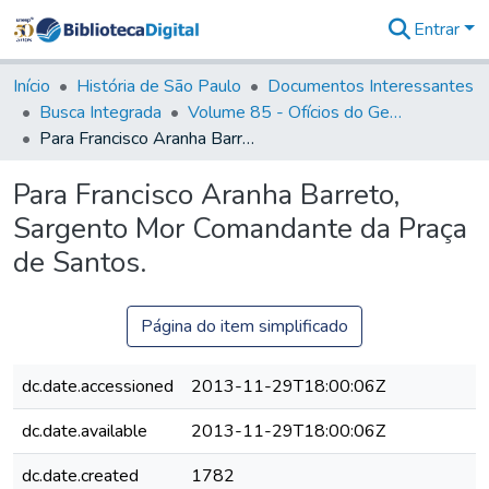
Entrar
Comunidades
&
Início
História de São Paulo
Documentos Interessantes
Coleções
Busca Integrada
Volume 85 - Ofícios do General Francisco da Cunha Menezes (Governador da Capitania): 1782- 1786
Tudo na
Para Francisco Aranha Barreto, Sargento Mor Comandante da Praça de Santos.
Biblioteca
Digital
Para Francisco Aranha Barreto,
Estatísticas
Sargento Mor Comandante da Praça
de Santos.
Página do item simplificado
dc.date.accessioned
2013-11-29T18:00:06Z
dc.date.available
2013-11-29T18:00:06Z
dc.date.created
1782