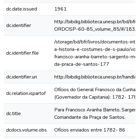
dc.date.issued
1961
http://bibdig.biblioteca.unesp.br/bd/bf
dc.identifier
ORDCISP-60-85_volume_85/#/183/
/storage/bd/bfr/livros/documentos-int
a-historia-e-costumes-de-s-paulo/vol
dc.identifier.file
francisco-aranha-barreto-sargento-m
da-praca-de-santos-177
dc.identifier.uri
http://bibdig.biblioteca.unesp.br/hand
Ofícios do General Francisco da Cunha
dc.relation.ispartof
(Governador da Capitania): 1782- 178
Para Francisco Aranha Barreto, Sargen
dc.title
Comandante da Praça de Santos.
dcdocs.volume.obs
Ofícios enviados entre 1782- 86