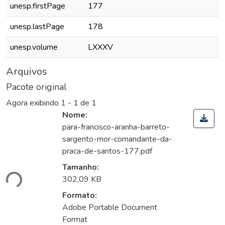
unesp.firstPage
177
unesp.lastPage
178
unesp.volume
LXXXV
Arquivos
Pacote original
Agora exibindo
1 - 1 de 1
Nome:
para-francisco-aranha-barreto-
sargento-mor-comandante-da-
praca-de-santos-177.pdf
Tamanho:
ndo...
302,09 KB
Formato:
Adobe Portable Document
Format