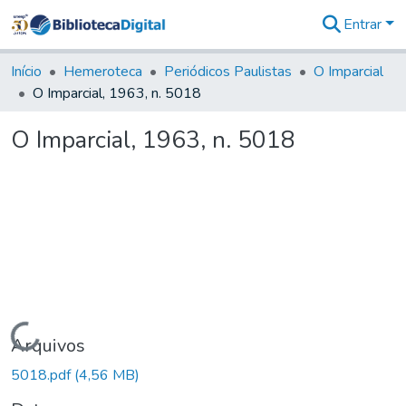
Entrar
Comunidades
&
Início
Hemeroteca
Periódicos Paulistas
O Imparcial
Coleções
O Imparcial, 1963, n. 5018
Tudo na
Biblioteca
O Imparcial, 1963, n. 5018
Digital
Estatísticas
Carregando...
Arquivos
5018.pdf
(4,56 MB)