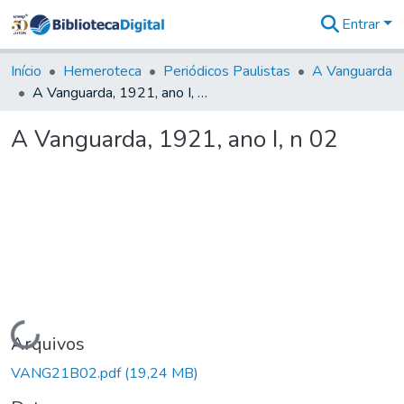
Entrar
Comunidades
&
Início
Hemeroteca
Periódicos Paulistas
A Vanguarda
Coleções
A Vanguarda, 1921, ano I, n 02
Tudo na
Biblioteca
A Vanguarda, 1921, ano I, n 02
Digital
Estatísticas
Carregando...
Arquivos
VANG21B02.pdf
(19,24 MB)