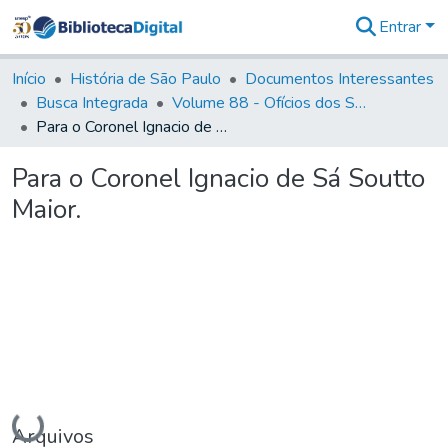
Entrar
Comunidades
&
Início
História de São Paulo
Documentos Interessantes
Coleções
Busca Integrada
Volume 88 - Ofícios dos Senhores Governadores Interinos da Capitania de São Paulo (1817- 1819)
Tudo na
Para o Coronel Ignacio de Sá Soutto Maior.
Biblioteca
Digital
Para o Coronel Ignacio de Sá Soutto
Estatísticas
Maior.
Carregando...
Arquivos