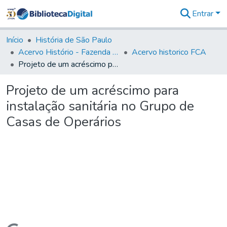
Entrar
Comunidades
&
Início
História de São Paulo
Coleções
Acervo Histório - Fazenda Lageado
Acervo historico FCA
Tudo na
Projeto de um acréscimo para instalação sanitária no Grupo de Casas de Operários
Biblioteca
Digital
Projeto de um acréscimo para
Estatísticas
instalação sanitária no Grupo de
Casas de Operários