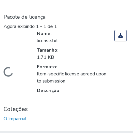
Pacote de licença
Agora exibindo
1 - 1 de 1
Nome:
license.txt
Tamanho:
1,71 KB
Formato:
Carregando...
Item-specific license agreed upon
to submission
Descrição:
Coleções
O Imparcial