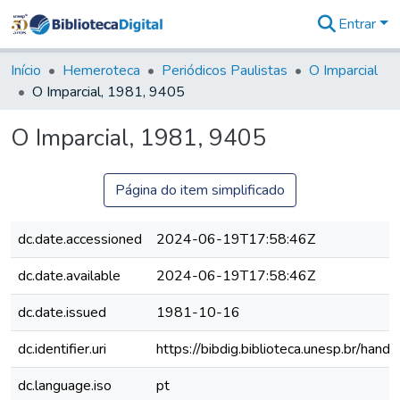
Entrar
Comunidades
&
Início
Hemeroteca
Periódicos Paulistas
O Imparcial
Coleções
O Imparcial, 1981, 9405
Tudo na
Biblioteca
O Imparcial, 1981, 9405
Digital
Estatísticas
Página do item simplificado
dc.date.accessioned
2024-06-19T17:58:46Z
dc.date.available
2024-06-19T17:58:46Z
dc.date.issued
1981-10-16
dc.identifier.uri
https://bibdig.biblioteca.unesp.br/han
dc.language.iso
pt