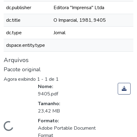
dc.publisher
Editora "Imprensa" Ltda
dc.title
O Imparcial, 1981, 9405
dc.type
Jornal
dspace.entity.type
Arquivos
Pacote original
Agora exibindo
1 - 1 de 1
Nome:
9405.pdf
Tamanho:
23,42 MB
Formato:
Carregando...
Adobe Portable Document
Format