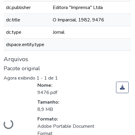
dc.publisher
Editora "Imprensa" Ltda
dc.title
O Imparcial, 1982, 9476
dc.type
Jornal
dspace.entity.type
Arquivos
Pacote original
Agora exibindo
1 - 1 de 1
Nome:
9476.pdf
Tamanho:
Carregando...
8,9 MB
Formato:
Adobe Portable Document
Format