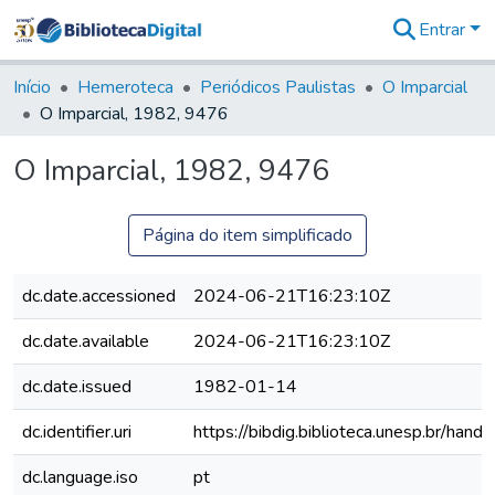
Entrar
Comunidades
&
Início
Hemeroteca
Periódicos Paulistas
O Imparcial
Coleções
O Imparcial, 1982, 9476
Tudo na
Biblioteca
O Imparcial, 1982, 9476
Digital
Estatísticas
Página do item simplificado
dc.date.accessioned
2024-06-21T16:23:10Z
dc.date.available
2024-06-21T16:23:10Z
dc.date.issued
1982-01-14
dc.identifier.uri
https://bibdig.biblioteca.unesp.br/han
dc.language.iso
pt