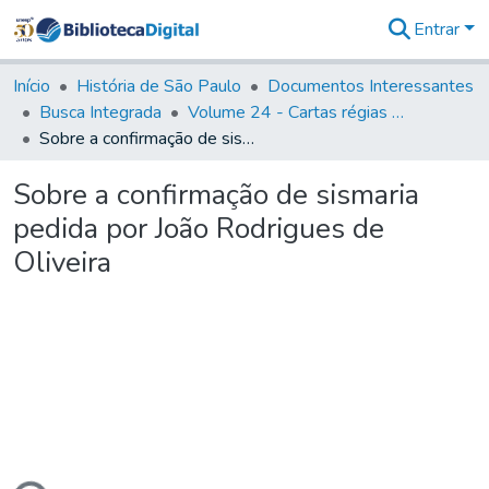
Entrar
Comunidades
&
Início
História de São Paulo
Documentos Interessantes
Coleções
Busca Integrada
Volume 24 - Cartas régias e provisões (1730- 1738)
Tudo na
Sobre a confirmação de sismaria pedida por João Rodrigues de Oliveira
Biblioteca
Digital
Sobre a confirmação de sismaria
Estatísticas
pedida por João Rodrigues de
Oliveira