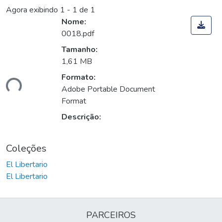
Agora exibindo
1 - 1 de 1
Nome:
0018.pdf
Tamanho:
1,61 MB
Formato:
ando...
Adobe Portable Document
Format
Descrição:
Coleções
El Libertario
El Libertario
PARCEIROS