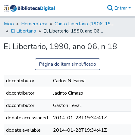
Entrar
Comunidades
&
Início
Hemeroteca
Canto Libertário (1906-1995)
Coleções
El Libertario
El Libertario, 1990, ano 06, n 18
Tudo na
Biblioteca
El Libertario, 1990, ano 06, n 18
Digital
Estatísticas
Página do item simplificado
dc.contributor
Carlos N. Fariña
dc.contributor
Jacinto Cimazo
dc.contributor
Gaston Leval,
dc.date.accessioned
2014-01-28T19:34:41Z
dc.date.available
2014-01-28T19:34:41Z