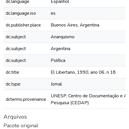
dc.language
Espanhol
dc.language.iso
es
dc.publisher.place
Buenos Aires, Argentina
dc.subject
Anarquismo
dc.subject
Argentina
dc.subject
Política
dc.title
El Libertario, 1990, ano 06, n 18
dc.type
Jornal
UNESP, Centro de Documentação e Ap
dcterms.provenance
Pesquisa (CEDAP)
Arquivos
Pacote original