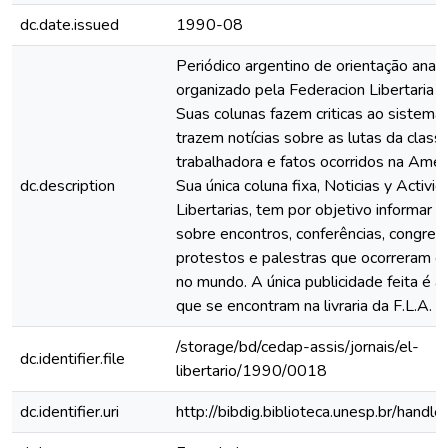
dc.date.issued
1990-08
Periódico argentino de orientação anar
organizado pela Federacion Libertaria A
Suas colunas fazem criticas ao sistema c
trazem notícias sobre as lutas da class
trabalhadora e fatos ocorridos na Améri
dc.description
Sua única coluna fixa, Noticias y Activi
Libertarias, tem por objetivo informar o
sobre encontros, conferências, congres
protestos e palestras que ocorreram o
no mundo. A única publicidade feita é a 
que se encontram na livraria da F.L.A. Il
/storage/bd/cedap-assis/jornais/el-
dc.identifier.file
libertario/1990/0018
dc.identifier.uri
http://bibdig.biblioteca.unesp.br/hand