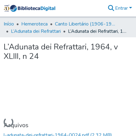
Entrar
Comunidades
&
Início
Hemeroteca
Canto Libertário (1906-1995)
Coleções
L’Adunata dei Refrattari
L’Adunata dei Refrattari, 1964, v XLIII, n 24
Tudo na
Biblioteca
L’Adunata dei Refrattari, 1964, v
Digital
XLIII, n 24
Estatísticas
Carregando...
Arquivos
l-adunata-dei-refrattari-1964-0024.pdf
(2,32 MB)