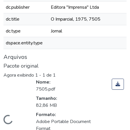
dc.publisher
Editora "Imprensa" Ltda
dc.title
O Imparcial, 1975, 7505
dc.type
Jornal
dspace.entity.type
Arquivos
Pacote original
Agora exibindo
1 - 1 de 1
Nome:
7505.pdf
Tamanho:
82,86 MB
Formato:
Carregando...
Adobe Portable Document
Format