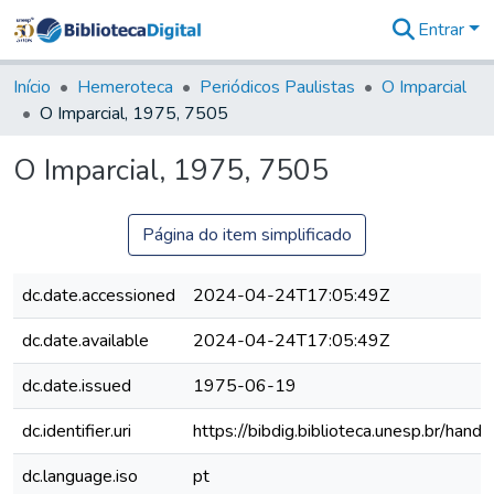
Entrar
Comunidades
&
Início
Hemeroteca
Periódicos Paulistas
O Imparcial
Coleções
O Imparcial, 1975, 7505
Tudo na
Biblioteca
O Imparcial, 1975, 7505
Digital
Estatísticas
Página do item simplificado
dc.date.accessioned
2024-04-24T17:05:49Z
dc.date.available
2024-04-24T17:05:49Z
dc.date.issued
1975-06-19
dc.identifier.uri
https://bibdig.biblioteca.unesp.br/han
dc.language.iso
pt