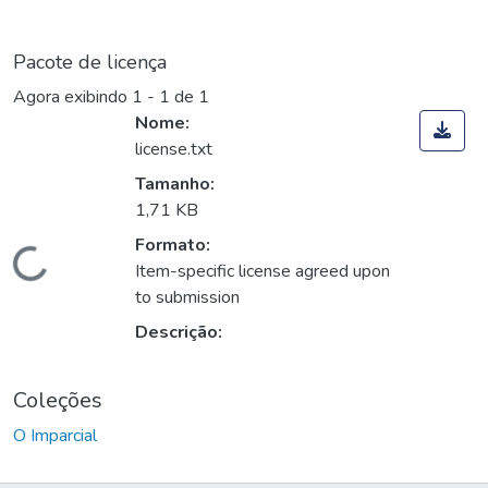
Pacote de licença
Agora exibindo
1 - 1 de 1
Nome:
license.txt
Tamanho:
1,71 KB
Formato:
Carregando...
Item-specific license agreed upon
to submission
Descrição:
Coleções
O Imparcial