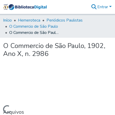
Entrar
Comunidades
&
Início
Hemeroteca
Periódicos Paulistas
Coleções
O Commercio de São Paulo
Tudo na
O Commercio de São Paulo, 1902, Ano X, n. 2986
Biblioteca
Digital
O Commercio de São Paulo, 1902,
Estatísticas
Ano X, n. 2986
Carregando...
Arquivos