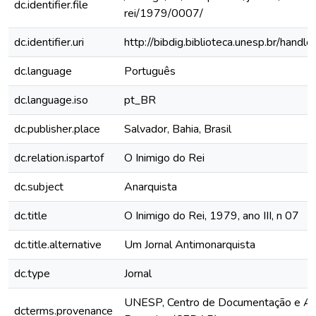
dc.identifier.file
rei/1979/0007/
dc.identifier.uri
http://bibdig.biblioteca.unesp.br/hand
dc.language
Português
dc.language.iso
pt_BR
dc.publisher.place
Salvador, Bahia, Brasil
dc.relation.ispartof
O Inimigo do Rei
dc.subject
Anarquista
dc.title
O Inimigo do Rei, 1979, ano III, n 07
dc.title.alternative
Um Jornal Antimonarquista
dc.type
Jornal
UNESP, Centro de Documentação e Ap
dcterms.provenance