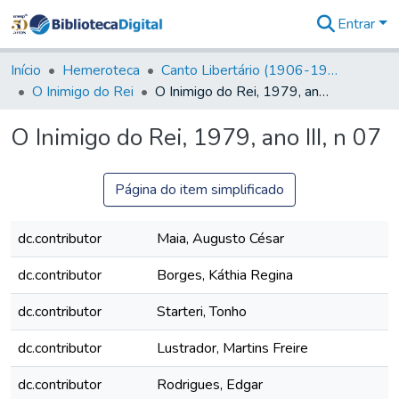
Entrar
Comunidades
&
Início
Hemeroteca
Canto Libertário (1906-1995)
Coleções
O Inimigo do Rei
O Inimigo do Rei, 1979, ano III, n 07
Tudo na
Biblioteca
O Inimigo do Rei, 1979, ano III, n 07
Digital
Estatísticas
Página do item simplificado
dc.contributor
Maia, Augusto César
dc.contributor
Borges, Káthia Regina
dc.contributor
Starteri, Tonho
dc.contributor
Lustrador, Martins Freire
dc.contributor
Rodrigues, Edgar