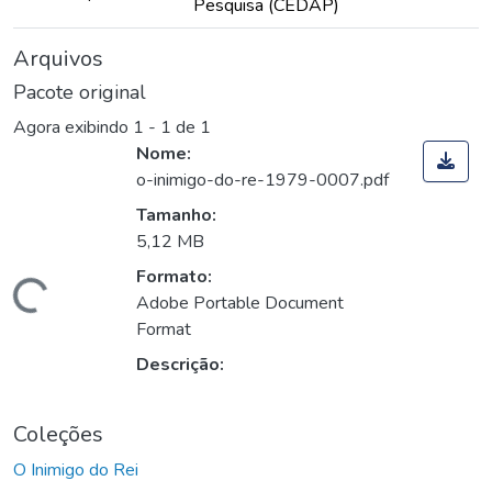
Pesquisa (CEDAP)
Arquivos
Pacote original
Agora exibindo
1 - 1 de 1
Nome:
o-inimigo-do-re-1979-0007.pdf
Tamanho:
5,12 MB
Formato:
rregando...
Adobe Portable Document
Format
Descrição:
Coleções
O Inimigo do Rei