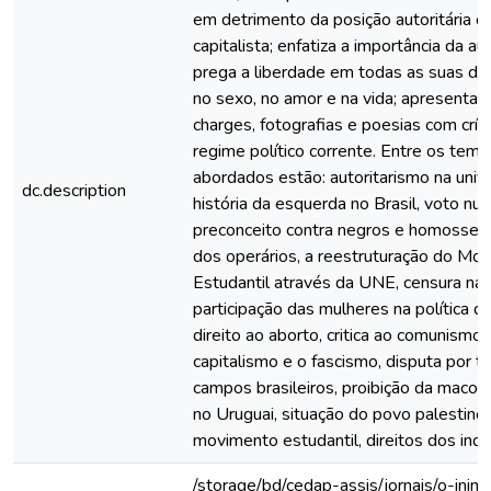
em detrimento da posição autoritária d
capitalista; enfatiza a importância da a
prega a liberdade em todas as suas di
no sexo, no amor e na vida; apresenta i
charges, fotografias e poesias com crít
regime político corrente. Entre os tema
abordados estão: autoritarismo na univ
dc.description
história da esquerda no Brasil, voto nul
preconceito contra negros e homossexu
dos operários, a reestruturação do Mo
Estudantil através da UNE, censura na 
participação das mulheres na política do
direito ao aborto, critica ao comunismo,
capitalismo e o fascismo, disputa por t
campos brasileiros, proibição da maconh
no Uruguai, situação do povo palestino,
movimento estudantil, direitos dos indí
/storage/bd/cedap-assis/jornais/o-inim