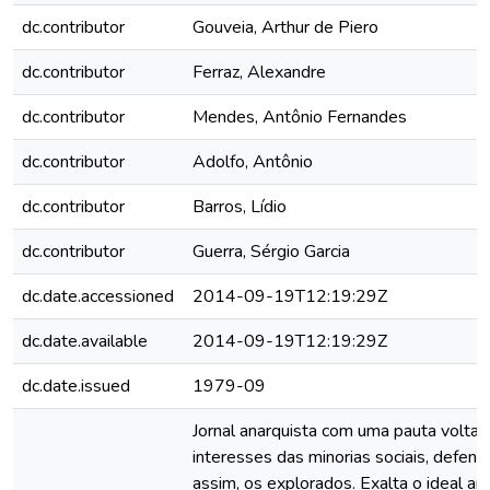
dc.contributor
Gouveia, Arthur de Piero
dc.contributor
Ferraz, Alexandre
dc.contributor
Mendes, Antônio Fernandes
dc.contributor
Adolfo, Antônio
dc.contributor
Barros, Lídio
dc.contributor
Guerra, Sérgio Garcia
dc.date.accessioned
2014-09-19T12:19:29Z
dc.date.available
2014-09-19T12:19:29Z
dc.date.issued
1979-09
Jornal anarquista com uma pauta volta
interesses das minorias sociais, defen
assim, os explorados. Exalta o ideal an