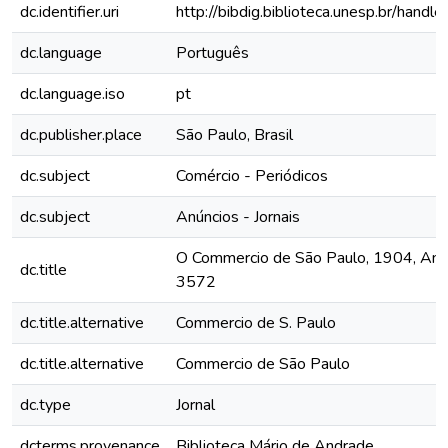
dc.identifier.uri
http://bibdig.biblioteca.unesp.br/hand
dc.language
Português
dc.language.iso
pt
dc.publisher.place
São Paulo, Brasil
dc.subject
Comércio - Periódicos
dc.subject
Anúncios - Jornais
O Commercio de São Paulo, 1904, Ano X
dc.title
3572
dc.title.alternative
Commercio de S. Paulo
dc.title.alternative
Commercio de São Paulo
dc.type
Jornal
dcterms.provenance
Biblioteca Mário de Andrade