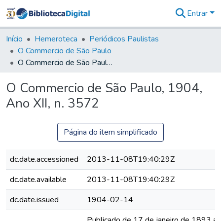
Entrar
Comunidades
&
Início
Hemeroteca
Periódicos Paulistas
Coleções
O Commercio de São Paulo
Tudo na
O Commercio de São Paulo, 1904, Ano XII, n. 3572
Biblioteca
Digital
O Commercio de São Paulo, 1904,
Estatísticas
Ano XII, n. 3572
Página do item simplificado
dc.date.accessioned
2013-11-08T19:40:29Z
dc.date.available
2013-11-08T19:40:29Z
dc.date.issued
1904-02-14
Publicado de 17 de janeiro de 1893 a