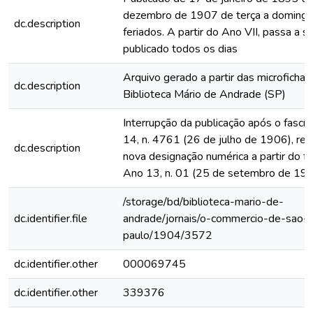
dezembro de 1907 de terça a domingo
dc.description
feriados. A partir do Ano VII, passa a s
publicado todos os dias
Arquivo gerado a partir das microfichas
dc.description
Biblioteca Mário de Andrade (SP)
Interrupção da publicação após o fascí
14, n. 4761 (26 de julho de 1906), rein
dc.description
nova designação numérica a partir do fa
Ano 13, n. 01 (25 de setembro de 19
/storage/bd/biblioteca-mario-de-
dc.identifier.file
andrade/jornais/o-commercio-de-sao-
paulo/1904/3572
dc.identifier.other
000069745
dc.identifier.other
339376