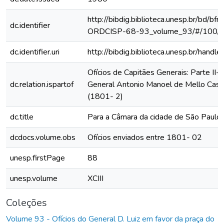
http://bibdig.biblioteca.unesp.br/bd/bf
dc.identifier
ORDCISP-68-93_volume_93/#/100/
dc.identifier.uri
http://bibdig.biblioteca.unesp.br/hand
Ofícios de Capitães Generais: Parte II- 
dc.relation.ispartof
General Antonio Manoel de Mello Cas
(1801- 2)
dc.title
Para a Câmara da cidade de São Paulo
dcdocs.volume.obs
Ofícios enviados entre 1801- 02
unesp.firstPage
88
unesp.volume
XCIII
Coleções
Volume 93 - Ofícios do General D. Luiz em favor da praça do