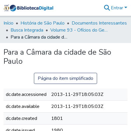
Entrar
Comunidades
&
Início
História de São Paulo
Documentos Interessantes
Coleções
Busca Integrada
Volume 93 - Ofícios do General D. Luiz em favor da praça do Iguatemi (1775)
Tudo na
Para a Câmara da cidade de São Paulo
Biblioteca
Digital
Para a Câmara da cidade de São
Estatísticas
Paulo
Página do item simplificado
dc.date.accessioned
2013-11-29T18:05:03Z
dc.date.available
2013-11-29T18:05:03Z
dc.date.created
1801
dc.date.issued
1980