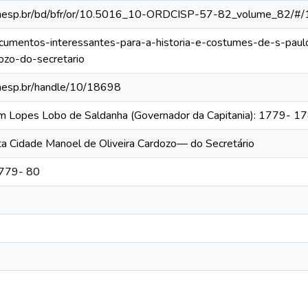
ca.unesp.br/bd/bfr/or/10.5016_10-ORDCISP-57-82_volume_82/#/
documentos-interessantes-para-a-historia-e-costumes-de-s-pau
ozo-do-secretario
.unesp.br/handle/10/18698
im Lopes Lobo de Saldanha (Governador da Capitania): 1779- 1
a Cidade Manoel de Oliveira Cardozo— do Secretário
1779- 80