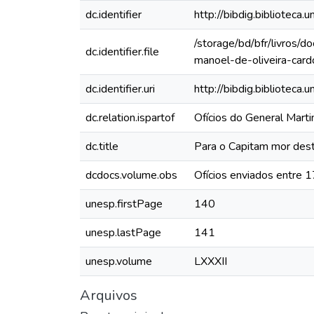
dc.identifier
http://bibdig.bibliote
/storage/bd/bfr/livros/
dc.identifier.file
manoel-de-oliveira-card
dc.identifier.uri
http://bibdig.biblioteca
dc.relation.ispartof
Ofícios do General Mart
dc.title
Para o Capitam mor dest
dcdocs.volume.obs
Ofícios enviados entre 
unesp.firstPage
140
unesp.lastPage
141
unesp.volume
LXXXII
Arquivos