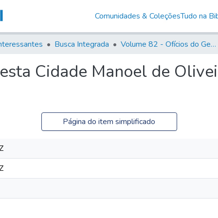
Comunidades & Coleções
Tudo na Bib
nteressantes
Busca Integrada
Volume 82 - Ofícios do General Martim Lopes Lobo de Saldanha (Governador da Capitania): 1779- 1780
esta Cidade Manoel de Olive
Página do item simplificado
Z
Z