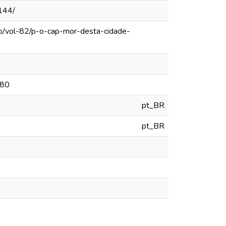
144/
lo/vol-82/p-o-cap-mor-desta-cidade-
780
pt_BR
pt_BR