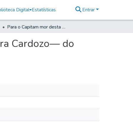
lioteca Digital
Estatísticas
Entrar
Para o Capitam mor desta Cidade Manoel de Oliveira Cardozo— do Secretário
ira Cardozo— do