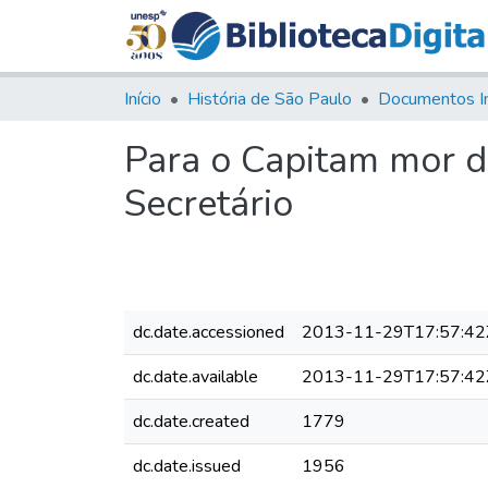
Início
História de São Paulo
Documentos I
Para o Capitam mor d
Secretário
dc.date.accessioned
2013-11-29T17:57:42
dc.date.available
2013-11-29T17:57:42
dc.date.created
1779
dc.date.issued
1956