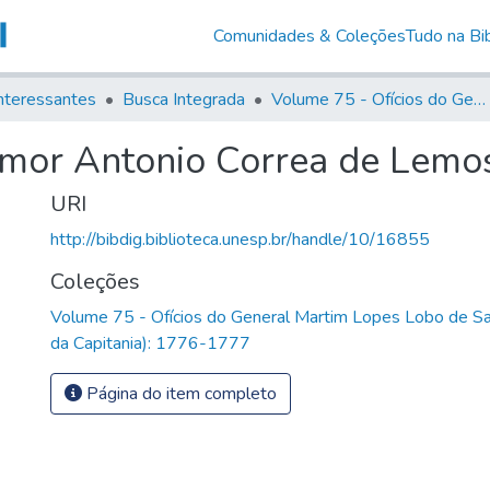
Comunidades & Coleções
Tudo na Bib
nteressantes
Busca Integrada
Volume 75 - Ofícios do General Martim Lopes Lobo de Saldanha (Governador da Capitania): 1776-1777
-mor Antonio Correa de Lemo
URI
http://bibdig.biblioteca.unesp.br/handle/10/16855
Coleções
Volume 75 - Ofícios do General Martim Lopes Lobo de S
da Capitania): 1776-1777
Página do item completo