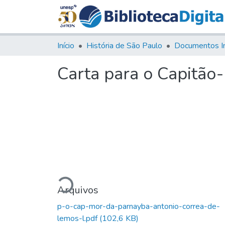
Início
História de São Paulo
Documentos I
Carta para o Capitão
Carregando...
Arquivos
p-o-cap-mor-da-parnayba-antonio-correa-de-
lemos-l.pdf
(102,6 KB)