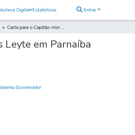
lioteca Digital
Estatísticas
Entrar
Carta para o Capitão-mor Antonio Correa de Lemos Leyte em Parnaíba
s Leyte em Parnaíba
aldanha (Governador