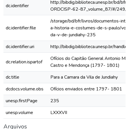
http://bibdig.biblioteca.unesp.br/bd/bf
dc.identifier
ORDCISP-62-87_volume_87/#/249/
/storage/bd/bfr/livros/documentos-int
dc.identifier.file
a-historia-e-costumes-de-s-paulo/vol
da-v-de-jundiahy-235
dc.identifier.uri
http://bibdig.biblioteca.unesp.br/hand
Ofícios do Capitão General Antonio Ma
dc.relation.ispartof
Castro e Mendonça (1797- 1801)
dc.title
Para a Camara da Vila de Jundiahy
dcdocs.volume.obs
Ofícios enviados entre 1797- 1801
unesp.firstPage
235
unesp.volume
LXXXVII
Arquivos