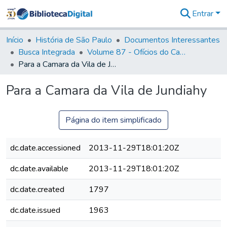
Entrar
Comunidades
&
Início
História de São Paulo
Documentos Interessantes
Coleções
Busca Integrada
Volume 87 - Ofícios do Capitão General Antonio Manoel de Melo Castro e Mendonça (1797- 1801)
Tudo na
Para a Camara da Vila de Jundiahy
Biblioteca
Digital
Para a Camara da Vila de Jundiahy
Estatísticas
Página do item simplificado
dc.date.accessioned
2013-11-29T18:01:20Z
dc.date.available
2013-11-29T18:01:20Z
dc.date.created
1797
dc.date.issued
1963