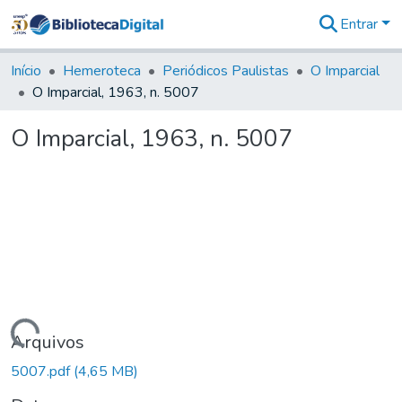
Entrar
Comunidades
&
Início
Hemeroteca
Periódicos Paulistas
O Imparcial
Coleções
O Imparcial, 1963, n. 5007
Tudo na
Biblioteca
O Imparcial, 1963, n. 5007
Digital
Estatísticas
Carregando...
Arquivos
5007.pdf
(4,65 MB)