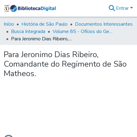
Entrar
Comunidades
&
Início
História de São Paulo
Documentos Interessantes
Coleções
Busca Integrada
Volume 85 - Ofícios do General Francisco da Cunha Menezes (Governador da Capitania): 1782- 1786
Tudo na
Para Jeronimo Dias Ribeiro, Comandante do Regimento de São Matheos.
Biblioteca
Digital
Para Jeronimo Dias Ribeiro,
Estatísticas
Comandante do Regimento de São
Matheos.