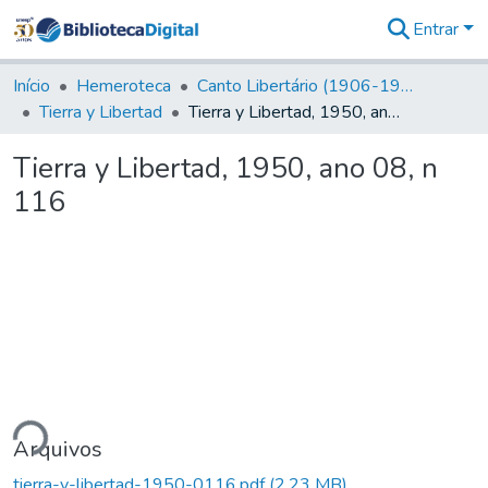
Entrar
Comunidades
&
Início
Hemeroteca
Canto Libertário (1906-1995)
Coleções
Tierra y Libertad
Tierra y Libertad, 1950, ano 08, n 116
Tudo na
Biblioteca
Tierra y Libertad, 1950, ano 08, n
Digital
116
Estatísticas
ndo...
Arquivos
tierra-y-libertad-1950-0116.pdf
(2,23 MB)