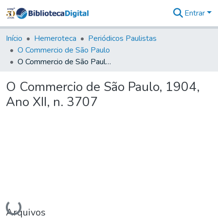
Entrar
Comunidades
&
Início
Hemeroteca
Periódicos Paulistas
Coleções
O Commercio de São Paulo
Tudo na
O Commercio de São Paulo, 1904, Ano XII, n. 3707
Biblioteca
Digital
O Commercio de São Paulo, 1904,
Estatísticas
Ano XII, n. 3707
Carregando...
Arquivos