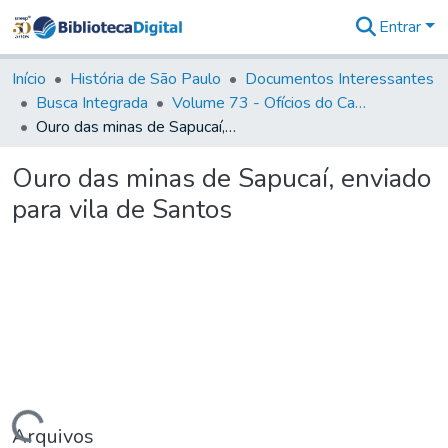
Entrar
Comunidades
&
Início
História de São Paulo
Documentos Interessantes
Coleções
Busca Integrada
Volume 73 - Ofícios do Capitão General D. Luis Antonio de Souza Botelho Mourão (Morgado de Matheus): 1765-1766
Tudo na
Ouro das minas de Sapucaí, enviado para vila de Santos
Biblioteca
Digital
Ouro das minas de Sapucaí, enviado
Estatísticas
para vila de Santos
Arquivos