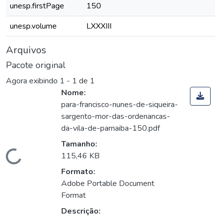
unesp.firstPage
150
unesp.volume
LXXXIII
Arquivos
Pacote original
Agora exibindo
1 - 1 de 1
Nome:
para-francisco-nunes-de-siqueira-
sargento-mor-das-ordenancas-
da-vila-de-parnaiba-150.pdf
Tamanho:
Carregando...
115,46 KB
Formato:
Adobe Portable Document
Format
Descrição: