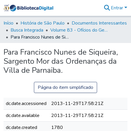
Entrar
Comunidades
&
Início
História de São Paulo
Documentos Interessantes
Coleções
Busca Integrada
Volume 83 - Ofícios do General Martim Lopes Lobo de Saldanha (Governador da Capitania): 1780- 1782
Tudo na
Para Francisco Nunes de Siqueira, Sargento Mor das Ordenanças da Villa de Parnaiba.
Biblioteca
Digital
Para Francisco Nunes de Siqueira,
Estatísticas
Sargento Mor das Ordenanças da
Villa de Parnaiba.
Página do item simplificado
dc.date.accessioned
2013-11-29T17:58:21Z
dc.date.available
2013-11-29T17:58:21Z
dc.date.created
1780