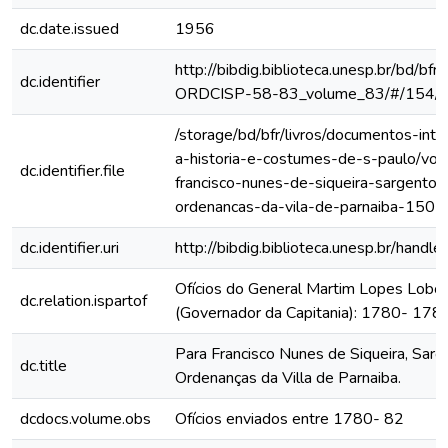
dc.date.issued
1956
http://bibdig.biblioteca.unesp.br/bd/bf
dc.identifier
ORDCISP-58-83_volume_83/#/154/
/storage/bd/bfr/livros/documentos-int
a-historia-e-costumes-de-s-paulo/vol
dc.identifier.file
francisco-nunes-de-siqueira-sargento
ordenancas-da-vila-de-parnaiba-150
dc.identifier.uri
http://bibdig.biblioteca.unesp.br/hand
Ofícios do General Martim Lopes Lobo
dc.relation.ispartof
(Governador da Capitania): 1780- 178
Para Francisco Nunes de Siqueira, Sar
dc.title
Ordenanças da Villa de Parnaiba.
dcdocs.volume.obs
Ofícios enviados entre 1780- 82